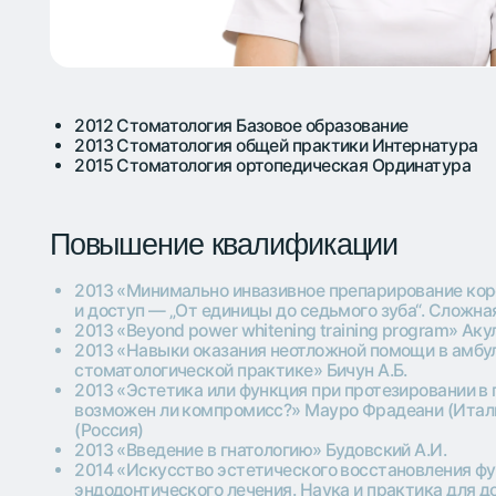
2012 Стоматология Базовое образование
2013 Стоматология общей практики Интернатура
2015 Стоматология ортопедическая Ординатура
Повышение квалификации
2013 «Минимально инвазивное препарирование коронки и 
и доступ — „От единицы до седьмого зуба“. Сложная анато
2013 «Beyond power whitening training program» Акулович А.
2013 «Навыки оказания неотложной помощи в амбулаторн
стоматологической практике» Бичун А.Б.
2013 «Эстетика или функция при протезировании в передн
возможен ли компромисс?» Мауро Фрадеани (Италия) Гив
(Россия)
2013 «Введение в гнатологию» Будовский А.И.
2014 «Искусство эстетического восстановления функции з
эндодонтического лечения. Наука и практика для достижен
Ferrari (Италия)
2014 «Биомеханическое планирование» Рыбалка Е. Н. (г. Н
2015 Из глубин эндодонтии к вершинам реставрации" Валь