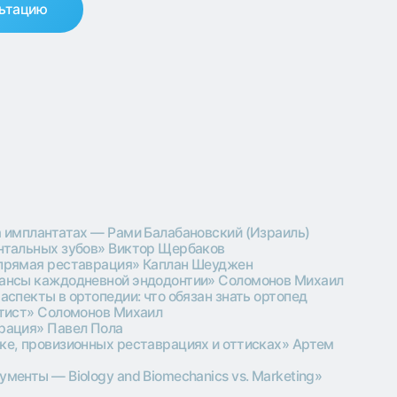
— Рами Балабановский (Израиль)
в» Виктор Щербаков
врация» Каплан Шеуджен
евной эндодонтии» Соломонов Михаил
педии: что обязан знать ортопед
нов Михаил
Пола
ных реставрациях и оттисках» Артем
y and Biomechanics vs. Marketing»