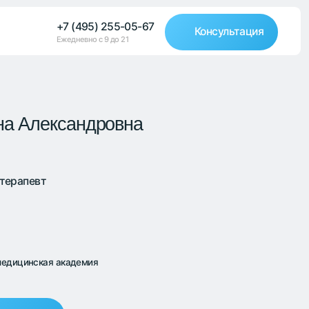
(495) 255-05-67
Консультация
невно с 9 до 21
андровна
демия