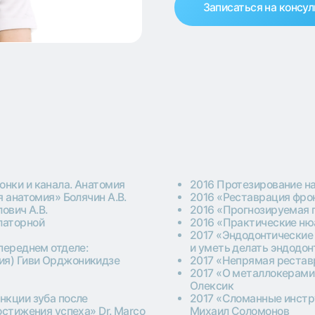
канала. Анатомия
2016 Протезирование на имплантатах 
мия» Болячин А.В.
2016 «Реставрация фронтальных зубо
В.
2016 «Прогнозируемая прямая реста
ой
2016 «Практические нюансы каждодн
2017 «Эндодонтические аспекты в орто
ем отделе:
и уметь делать эндодонтист» Соломо
и Орджоникидзе
2017 «Непрямая реставрация» Павел 
2017 «О металлокерамике, провизион
Олексик
уба после
2017 «Сломанные инструменты — Biolog
ия успеха» Dr. Marco
Михаил Соломонов
овошахтинск)
тер Диас