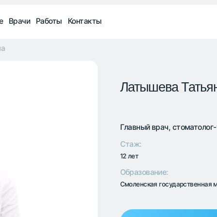
+7 
и
Работы
Контакты
Ежед
Латышева Татьяна Алекс
Главный врач, стоматолог-терапевт
Стаж:
12 лет
Образование:
Смоленская государственная медицинская ака
Записаться на консультацию