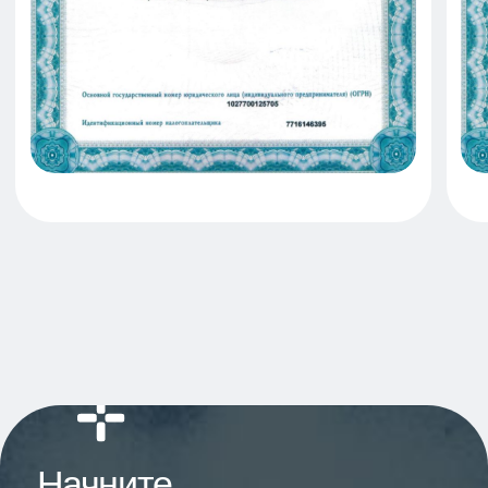
Адрес и контакты:
г. Одинцово, Можайское шоссе, д. 169
+7 (495) 255-05-67
+7 (977) 866-75-43
optimadentalclinic@yandex.ru