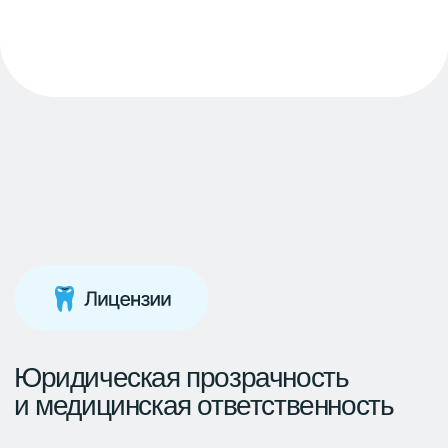
Начните
с консультации —
мы подберём лучшее
решение
Закажите обратный звонок,
заполнив форму обратной связи
Или свяжитесь с нами сами:
+7 (495) 255-05-67