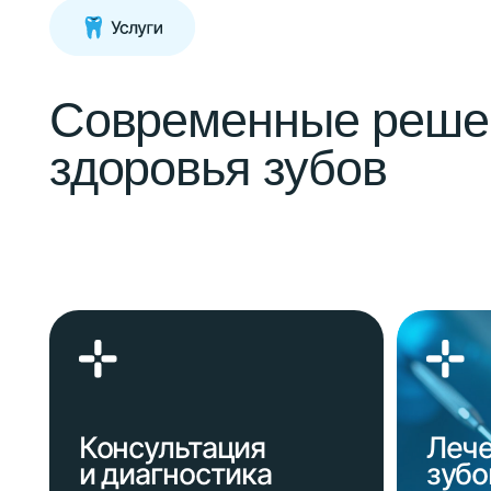
Консультация
Лечение
и диагностика
зубов
Точный диагноз, чёткий план,
Лечение пульти
уверенность в результате.
Подготовка к п
Детская
Удалени
стоматология
и имплан
Лечение зубов, исправление
Удаление любо
прикуса у детей и подростков.
Удаление зубов