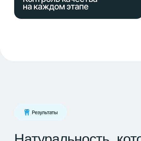
Натуральность, котор
с гордостью