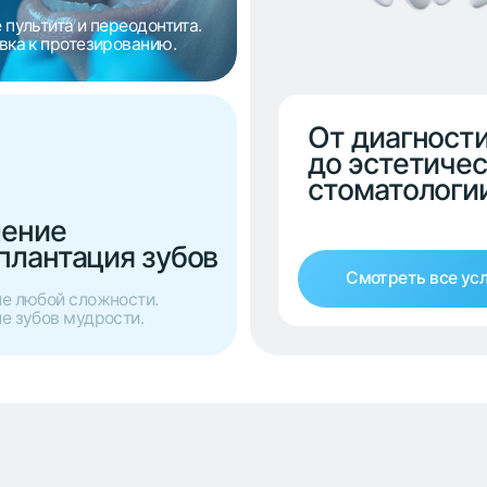
офессионалов с безупре
репутацией