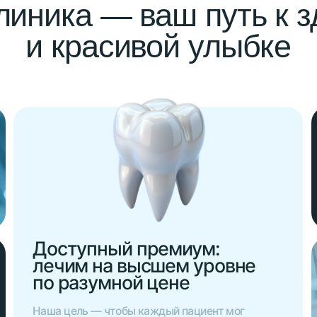
Компл
все ус
Доступный премиум:
лечим на высшем уровне
по разумной цене
Наша цель — чтобы каждый пациент мог
позволить себе качественное, комфортное
 безопасное лечение.