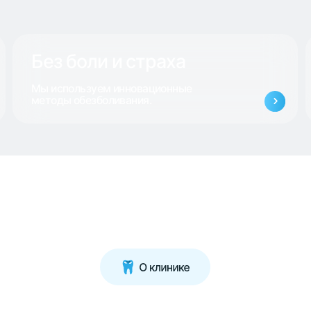
Без боли и страха
Гарант
ы используем инновационные
Доверие ты
етоды обезболивания.
многолетне
подхода.
ика — ваш путь к здоро
и красивой улыбке