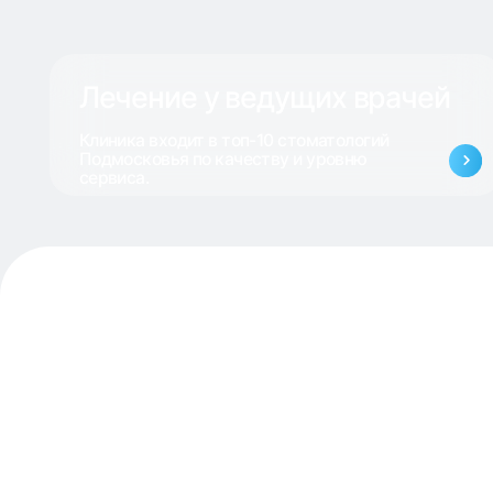
Лечение у ведущих врачей
Клиника входит в топ-10 стоматологий
М
Подмосковья по качеству и уровню
м
сервиса.
Наша клин