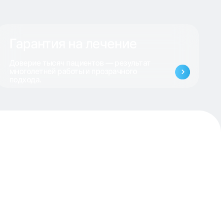
ия на лечение
сяч пациентов — результат
й работы и прозрачного
вой