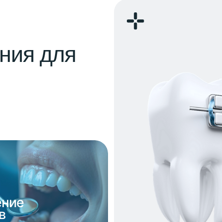
та и переодонтита.
ротезированию.
От диагностики
до эстетической
стоматологии
е
тация зубов
Смотреть все услуги
й сложности.
 мудрости.