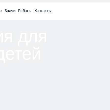
+7 
и
Работы
Контакты
Ежед
 для
етей