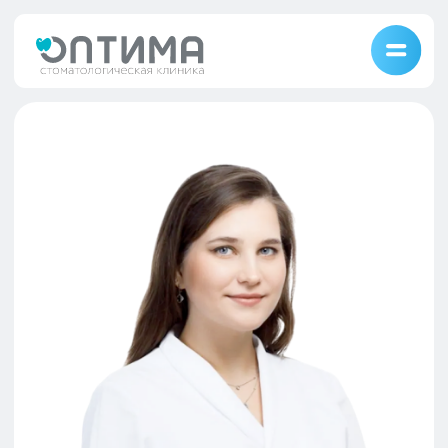
Смышляева Елизавета Артуровна