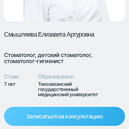
Стоматолог, детский стоматолог,
стоматолог-гигиенист
Стаж:
Образование:
7 лет
Тихоокеанский
государственный
медицинский университет
Записаться на консультацию
2017 Стоматология Базовое образование
2019 Стоматология терапевтическая
Ординатура
Повышение квалификации
2017 «Перспективные методики проведения
СЛР»
2017 «Внедрение операционного микроскопа в
повседневную практику врача-стоматолога»,
Виталий Руденко
2018 «Практическая эндодонтия .Правильный
путь.», Тумашевич Артур
2019 «Эндо Практик Project от Елена Липатовой»