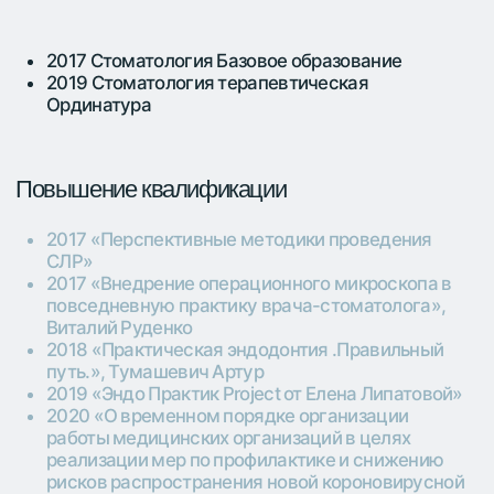
2020 «О временном порядке организации
работы медицинских организаций в целях
реализации мер по профилактике и снижению
рисков распространения новой короновирусной
инфекции (COVID -19)»
2020 «School of modeling», Виктор Щербаков
2020 «Дзен-Курс Фронтальные реставрации»,
Виктор Щербаков
2020 «Профилактика, диагностика и лечение
новой короновирусной инфекции (COVID-19)»
2021 «Полный контакт» Рузин И.А.
2021 «Restorations of anterrior teeth», Виктор
Щербаков
2021 «Реставрация фронтальных зубов
.Основы формы и оттенка», KaVo Kerr,
Гаммадаев Мурад
2022 «Склерозированные каналы», Dentera,
Екатерина Станкевич
2023 «Слизистые начало», Деточкина
Виолетта Робертовна