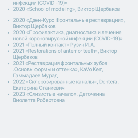
Здесь начинается ваше
лечение
г. Одинцово, Можайское шоссе, д. 169
+7 (495) 255-05-67
Напишите нам в WhatsApp:
+7 (977) 866-75-43
optimadentalclinic@yandex.ru
© Стоматологическая клиника ОПТИМА